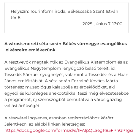
Helyszín: Tourinform iroda, Békéscsaba Szent István
tér 8.
2025. június 7. 17:00
A városismereti séta során Békés vármegye evangélikus
lelkészeire emlékezünk.
A résztvevők megtekintik az Evangélikus Kistemplom és az
Evangélikus Nagytemplom lenyűgöző belső tereit, id.
Tessedik Sámuel nyughelyét, valamint a Tessedik- és a Haan
János-emléktáblát. A séta során Forrainé Kovács Márta
történész muzeológus kalauzolja az érdeklődőket, aki
egyedi és különleges anekdotákkal teszi még élvezetesebbé
a programot, új szemszögből bemutatva a város gazdag
vallási örökségét.
A részvétel ingyenes, azonban regisztrációhoz kötött.
Jelentkezni az alábbi linken lehetséges:
https://docs.google.com/forms/d/e/1FAIpQLSegR85FPhG