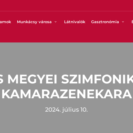
ramok
Munkácsy városa
Látnivalók
Gasztronómia
S MEGYEI SZIMFONI
KAMARAZENEKARA
2024. július 10.