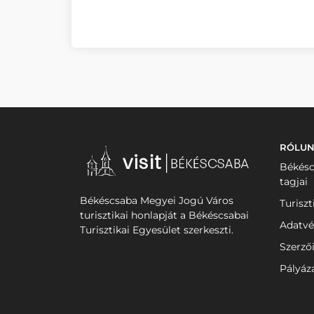
RÓLU
Békésc
tagjai
Békéscsaba Megyei Jogú Város
Turiszt
turisztikai honlapját a Békéscsabai
Adatvé
Turisztikai Egyesület szerkeszti.
Szerző
Pályáz