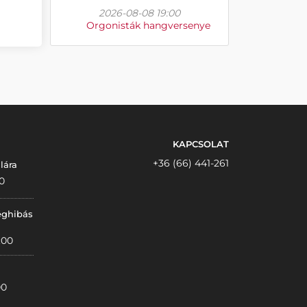
2026-08-08 19:00
Orgonisták hangversenye
KAPCSOLAT
+36 (66) 441-261
lára
0
éghibás
:00
00