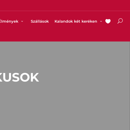
Élmények
Szállások
Kalandok két keréken
KUSOK