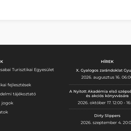
NK
HÍREK
sabai Turisztikai Egyesület
X. Gyalogos zarándoklat Gyu
2026. augusztus 16. 06:0
ikai fejlesztések
A Nyitott Akadémia első széps
delmi tájékoztató
és akciós könyvvására
2026. október 17. 12:00 - 16
i jogok
atok
Dirty Slippers
2026. szeptember 4. 20: