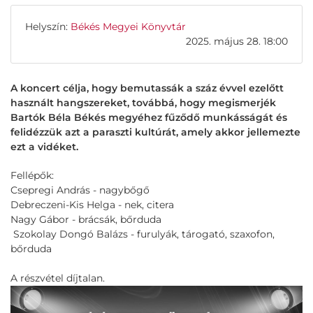
Helyszín:
Békés Megyei Könyvtár
2025. május 28. 18:00
A koncert célja, hogy bemutassák a száz évvel ezelőtt
használt hangszereket, továbbá, hogy megismerjék
Bartók Béla Békés megyéhez fűződő munkásságát és
felidézzük azt a paraszti kultúrát, amely akkor jellemezte
ezt a vidéket.
Fellépők:
Csepregi András - nagybőgő
Debreczeni-Kis Helga - nek, citera
Nagy Gábor - brácsák, bőrduda
Szokolay Dongó Balázs - furulyák, tárogató, szaxofon,
bőrduda
A részvétel díjtalan.