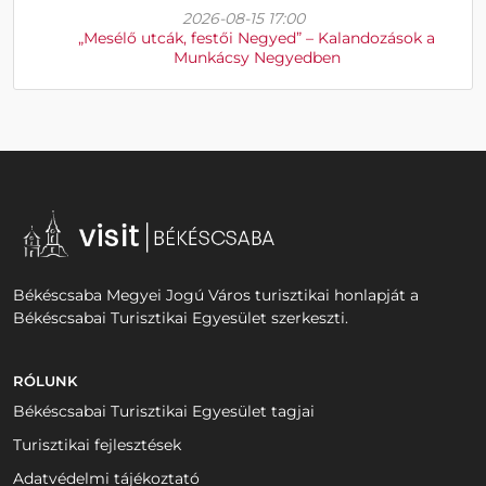
2026-08-15 17:00
„Mesélő utcák, festői Negyed” – Kalandozások a
Munkácsy Negyedben
Békéscsaba Megyei Jogú Város turisztikai honlapját a
Békéscsabai Turisztikai Egyesület szerkeszti.
RÓLUNK
Békéscsabai Turisztikai Egyesület tagjai
Turisztikai fejlesztések
Adatvédelmi tájékoztató