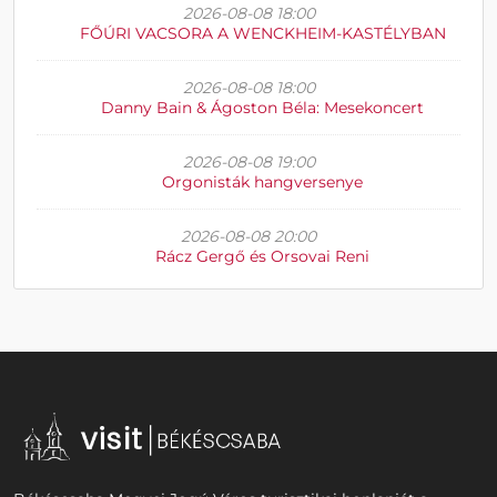
2026-08-08 18:00
FŐÚRI VACSORA A WENCKHEIM-KASTÉLYBAN
2026-08-08 18:00
Danny Bain & Ágoston Béla: Mesekoncert
2026-08-08 19:00
Orgonisták hangversenye
2026-08-08 20:00
Rácz Gergő és Orsovai Reni