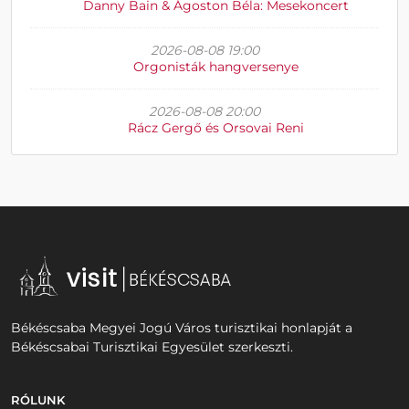
Danny Bain & Ágoston Béla: Mesekoncert
2026-08-08 19:00
Orgonisták hangversenye
2026-08-08 20:00
Rácz Gergő és Orsovai Reni
Békéscsaba Megyei Jogú Város turisztikai honlapját a
Békéscsabai Turisztikai Egyesület szerkeszti.
RÓLUNK