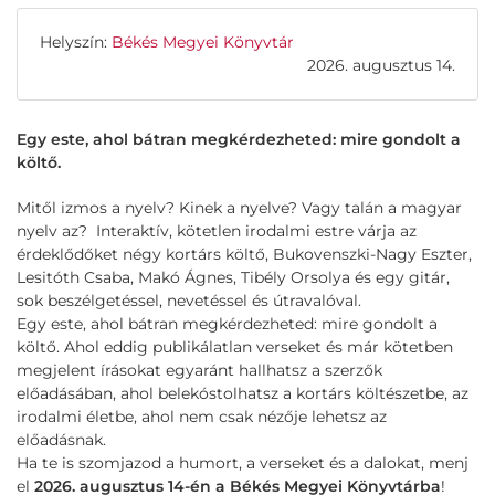
Helyszín:
Békés Megyei Könyvtár
2026. augusztus 14.
Egy este, ahol bátran megkérdezheted: mire gondolt a
költő.
Mitől izmos a nyelv? Kinek a nyelve? Vagy talán a magyar
nyelv az? Interaktív, kötetlen irodalmi estre várja az
érdeklődőket négy kortárs költő, Bukovenszki-Nagy Eszter,
Lesitóth Csaba, Makó Ágnes, Tibély Orsolya és egy gitár,
sok beszélgetéssel, nevetéssel és útravalóval.
Egy este, ahol bátran megkérdezheted: mire gondolt a
költő. Ahol eddig publikálatlan verseket és már kötetben
megjelent írásokat egyaránt hallhatsz a szerzők
előadásában, ahol belekóstolhatsz a kortárs költészetbe, az
irodalmi életbe, ahol nem csak nézője lehetsz az
előadásnak.
Ha te is szomjazod a humort, a verseket és a dalokat, menj
el
2026. augusztus 14-én a Békés Megyei Könyvtárba
!