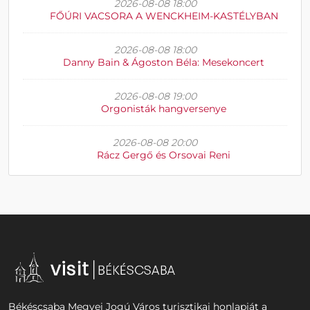
2026-08-08 18:00
FŐÚRI VACSORA A WENCKHEIM-KASTÉLYBAN
2026-08-08 18:00
Danny Bain & Ágoston Béla: Mesekoncert
2026-08-08 19:00
Orgonisták hangversenye
2026-08-08 20:00
Rácz Gergő és Orsovai Reni
Békéscsaba Megyei Jogú Város turisztikai honlapját a