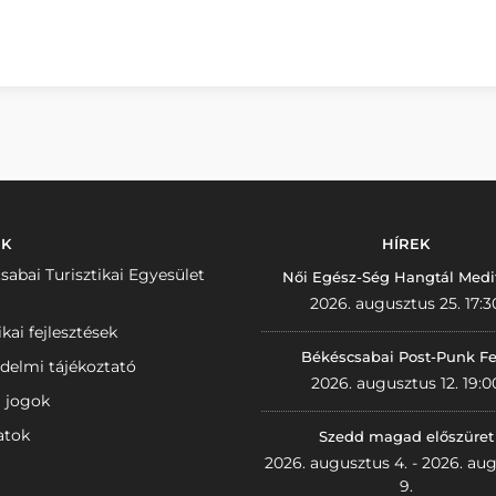
NK
HÍREK
sabai Turisztikai Egyesület
Női Egész-Ség Hangtál Medi
2026. augusztus 25. 17:3
ikai fejlesztések
Békéscsabai Post-Punk Fe
delmi tájékoztató
2026. augusztus 12. 19:0
i jogok
atok
Szedd magad előszüret
2026. augusztus 4. - 2026. au
9.