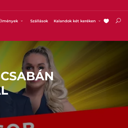
Élmények
Szállások
Kalandok két keréken
ÉSCSABÁN
L