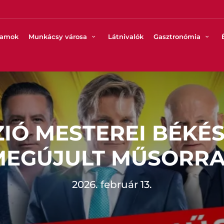
ramok
Munkácsy városa
Látnivalók
Gasztronómia
ZIÓ MESTEREI BÉK
MEGÚJULT MŰSORRA
2026. február 13.