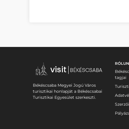
RÓLU
Békésc
tagjai
Békéscsaba Megyei Jogú Város
Turiszt
turisztikai honlapját a Békéscsabai
Adatvé
Turisztikai Egyesület szerkeszti.
Szerző
Pályáz