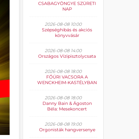
CSABAGYÖNGYE SZÜRETI
NAP
2026-08-08 10:00
Szépséghibás és akciós
könyvvásár
2026-08-08 14:00
Országos Vízipisztolycsata
2026-08-08 18:00
FŐÚRI VACSORA A
WENCKHEIM-KASTÉLYBAN
2026-08-08 18:00
Danny Bain & Ágoston
Béla: Mesekoncert
2026-08-08 19:00
Orgonisták hangversenye