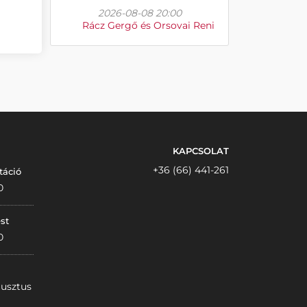
2026-08-08 20:00
Rácz Gergő és Orsovai Reni
KAPCSOLAT
+36 (66) 441-261
táció
0
st
0
gusztus