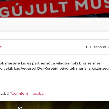
t
2026. február 1
ók mestere Lui és partnernői, a világbajnoki bronzérmes
, akik Las Vegastól Dél-Koreáig bűvölték már el a közönség
.
csabai
Tourinform irodában
.