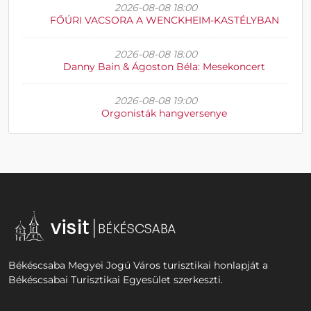
2026-08-08 18:00
FŐÚRI VACSORA A WENCKHEIM-KASTÉLYBAN
2026-08-08 18:00
Danny Bain & Ágoston Béla: Mesekoncert
2026-08-08 19:00
Orgonisták hangversenye
Békéscsaba Megyei Jogú Város turisztikai honlapját a
Békéscsabai Turisztikai Egyesület szerkeszti.