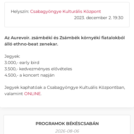
Helyszín:
Csabagyöngye Kulturális Központ
2023. december 2. 19:30
Az Aurevoir. zsámbéki és Zsámbék környéki fiatalokból
álló ethno-beat zenekar.
Jegyek:
3.000,- early bird
3.500,- kedvezményes elővételes
4.500,- a koncert napján
Jegyek kaphatóak a Csabagyöngye Kultuális Központban,
valamint
ONLINE
.
PROGRAMOK BÉKÉSCSABÁN
2026-08-06