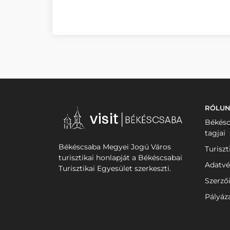
RÓLU
Békésc
tagjai
Békéscsaba Megyei Jogú Város
Turiszt
turisztikai honlapját a Békéscsabai
Adatvé
Turisztikai Egyesület szerkeszti.
Szerző
Pályáz