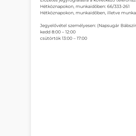
Előzetes jegyfoglalásra a következő telefon
Hétköznapokon, munkaidőben: 66/333-261
Hétköznapokon, munkaidőben, illetve munkai
Jegyelővétel személyesen: (Napsugár Bábszính
kedd 8:00 – 12:00
csütörtök 13:00 – 17:00