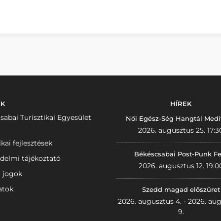
NK
HÍREK
sabai Turisztikai Egyesület
Női Egész-Ség Hangtál Medi
2026. augusztus 25. 17:3
ikai fejlesztések
Békéscsabai Post-Punk Fe
delmi tájékoztató
2026. augusztus 12. 19:0
i jogok
atok
Szedd magad előszüret
2026. augusztus 4. - 2026. au
9.