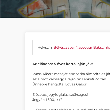
Helyszín:
Békéscsabai Napsugár Bábszính
Az előadást 5 éves kortól ajánlják!
Wass Albert meséjét színpadra álmodta és j
Az álmot valósággá rajzolta: Lenkefi Zoltán
Ünnepre hangolta: Lovas Gábor
Előzetes jegyfoglalás szükséges!
Jegyár: 1.500,- / fő