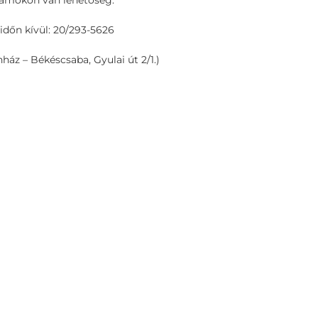
számokon van lehetőség:
dőn kívül: 20/293-5626
áz – Békéscsaba, Gyulai út 2/1.)