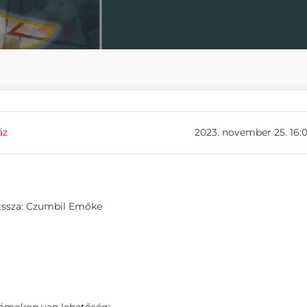
áz
2023. november 25. 16:
átssza: Czumbil Emőke