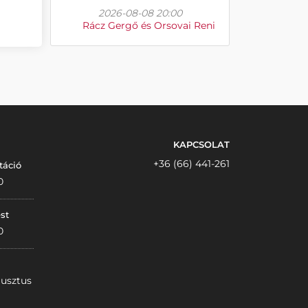
2026-08-08 20:00
Rácz Gergő és Orsovai Reni
KAPCSOLAT
+36 (66) 441-261
táció
0
st
0
gusztus