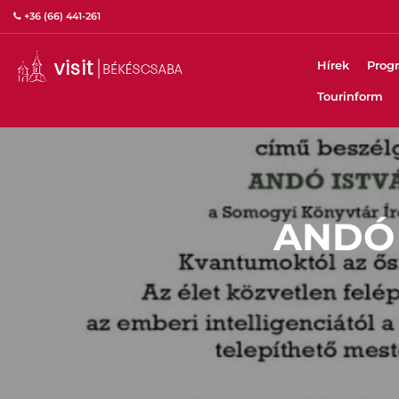
+36 (66) 441-261
Hírek
Prog
Tourinform
ANDÓ 