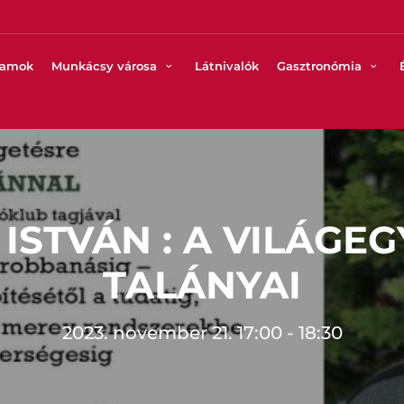
ramok
Munkácsy városa
Látnivalók
Gasztronómia
ISTVÁN : A VILÁGE
TALÁNYAI
2023. november 21. 17:00 - 18:30