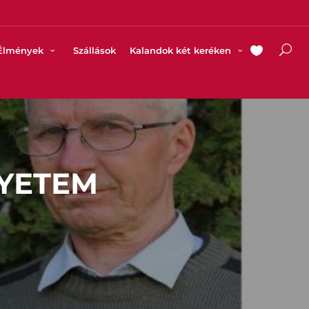
Élmények
Szállások
Kalandok két keréken
GYETEM