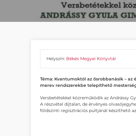
Helyszín:
Békés Megyei Könyvtár
Téma: Kvantumoktól az ősrobbanásik – az éle
merev rendszerekbe telepíthető mesterség
Versbetétekkel közreműködik az Andrássy G
A részvétel díjtalan, de érvényes olvasójegyh
földszinti regisztrációs pultjánál készíthető 