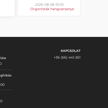
2026-08-08 19:00
Orgonisták hangversenye
KAPCSOLAT
+36 (66) 441-261
lára
0
éghibás
:00
00