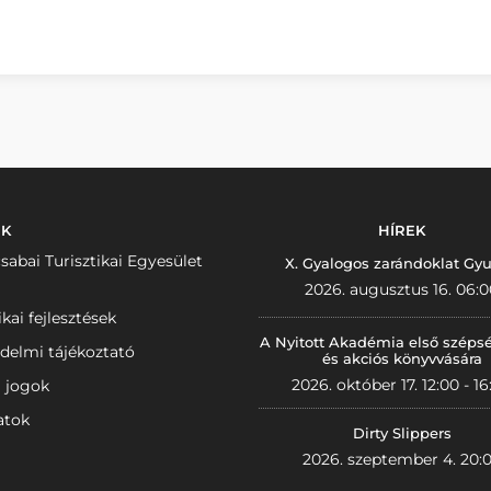
NK
HÍREK
sabai Turisztikai Egyesület
X. Gyalogos zarándoklat Gyu
2026. augusztus 16. 06:0
ikai fejlesztések
A Nyitott Akadémia első széps
delmi tájékoztató
és akciós könyvvására
2026. október 17. 12:00 - 16
i jogok
atok
Dirty Slippers
2026. szeptember 4. 20: