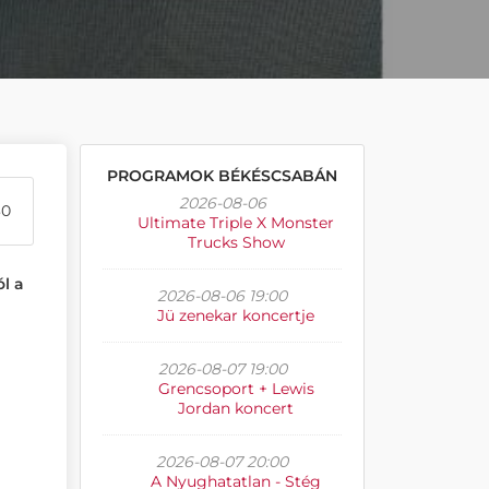
PROGRAMOK BÉKÉSCSABÁN
2026-08-06
30
Ultimate Triple X Monster
Trucks Show
ól a
2026-08-06 19:00
Jü zenekar koncertje
2026-08-07 19:00
Grencsoport + Lewis
Jordan koncert
2026-08-07 20:00
A Nyughatatlan - Stég