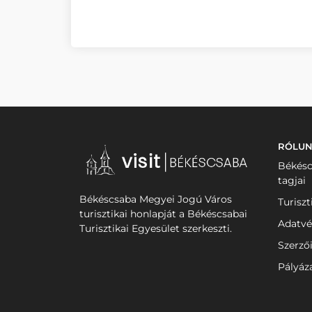
RÓLU
Békésc
tagjai
Békéscsaba Megyei Jogú Város
Turiszt
turisztikai honlapját a Békéscsabai
Adatvé
Turisztikai Egyesület szerkeszti.
Szerző
Pályáz