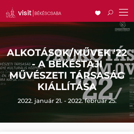
ALKOTÁSOK/MŰVEK '22
- A BÉKÉSTÁJI
MŰVÉSZETI TÁRSASÁG
KIÁLLÍTÁSA
2022. január 21. - 2022. február 25.