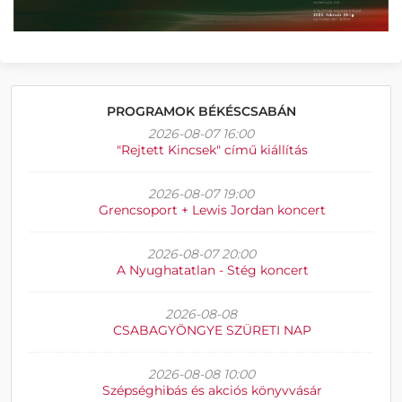
PROGRAMOK BÉKÉSCSABÁN
2026-08-07 16:00
"Rejtett Kincsek" című kiállítás
2026-08-07 19:00
Grencsoport + Lewis Jordan koncert
2026-08-07 20:00
A Nyughatatlan - Stég koncert
2026-08-08
CSABAGYÖNGYE SZÜRETI NAP
2026-08-08 10:00
Szépséghibás és akciós könyvvásár