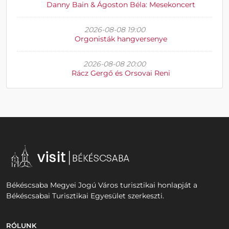
Danny Bain & Ágoston Béla: Mesekoncert
2026-08-08 19:00
Orgonisták hangversenye
2026-08-08 20:00
Rácz Gergő és Orsovai Reni
Békéscsaba Megyei Jogú Város turisztikai honlapját a
Békéscsabai Turisztikai Egyesület szerkeszti.
RÓLUNK