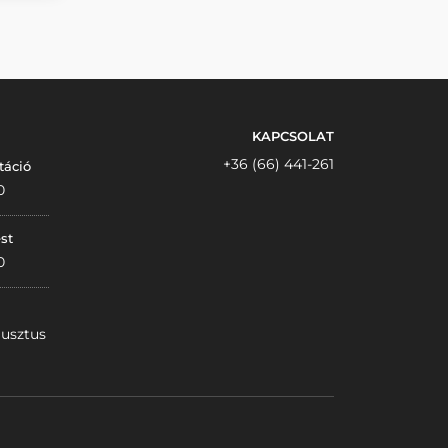
KAPCSOLAT
+36 (66) 441-261
táció
0
st
0
gusztus