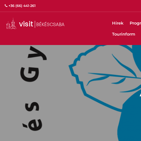
+36 (66) 441-261
Hírek
Prog
Tourinform