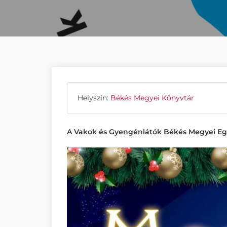
Helyszín:
Békés Megyei Könyvtár
A Vakok és Gyengénlátók Békés Megyei Egy