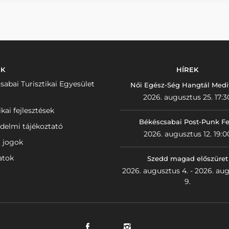
NK
HÍREK
sabai Turisztikai Egyesület
Női Egész-Ség Hangtál Medi
2026. augusztus 25. 17:3
ikai fejlesztések
Békéscsabai Post-Punk Fe
delmi tájékoztató
2026. augusztus 12. 19:0
i jogok
atok
Szedd magad előszüret
2026. augusztus 4. - 2026. au
9.