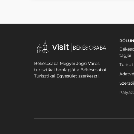
RÓLU
Békésc
tagjai
Békéscsaba Megyei Jogú Város
Turiszt
turisztikai honlapját a Békéscsabai
Adatvé
Turisztikai Egyesület szerkeszti.
Szerző
Pályáz