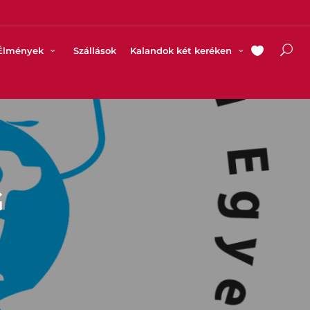
Élmények
Szállások
Kalandok két keréken
G