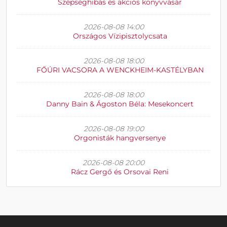
Szépséghibás és akciós könyvvásár
2026-08-08 14:00
Országos Vízipisztolycsata
2026-08-08 18:00
FŐÚRI VACSORA A WENCKHEIM-KASTÉLYBAN
2026-08-08 18:00
Danny Bain & Ágoston Béla: Mesekoncert
2026-08-08 19:00
Orgonisták hangversenye
2026-08-08 20:00
Rácz Gergő és Orsovai Reni