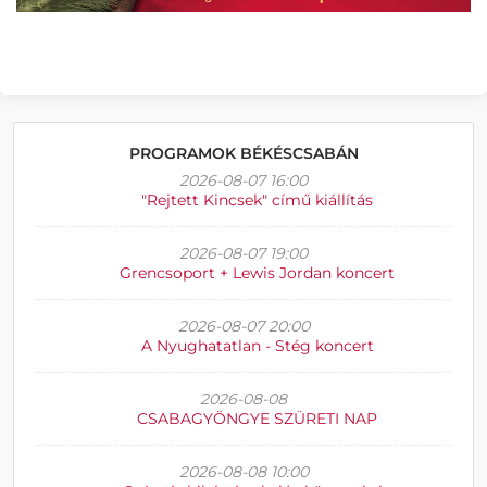
PROGRAMOK BÉKÉSCSABÁN
2026-08-07 16:00
"Rejtett Kincsek" című kiállítás
2026-08-07 19:00
Grencsoport + Lewis Jordan koncert
2026-08-07 20:00
A Nyughatatlan - Stég koncert
2026-08-08
CSABAGYÖNGYE SZÜRETI NAP
2026-08-08 10:00