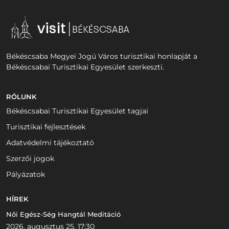
Békéscsaba Megyei Jogú Város turisztikai honlapját a
Békéscsabai Turisztikai Egyesület szerkeszti.
RÓLUNK
Békéscsabai Turisztikai Egyesület tagjai
Turisztikai fejlesztések
Adatvédelmi tájékoztató
Szerzői jogok
Pályázatok
HÍREK
Női Egész-Ség Hangtál Meditáció
2026. augusztus 25. 17:30