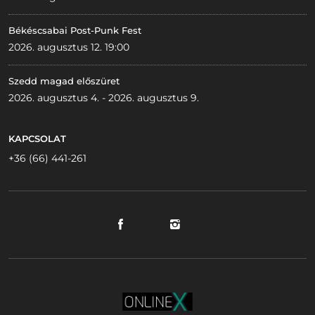
Békéscsabai Post-Punk Fest
2026. augusztus 12. 19:00
Szedd magad előszüret
2026. augusztus 4. - 2026. augusztus 9.
KAPCSOLAT
+36 (66) 441-261