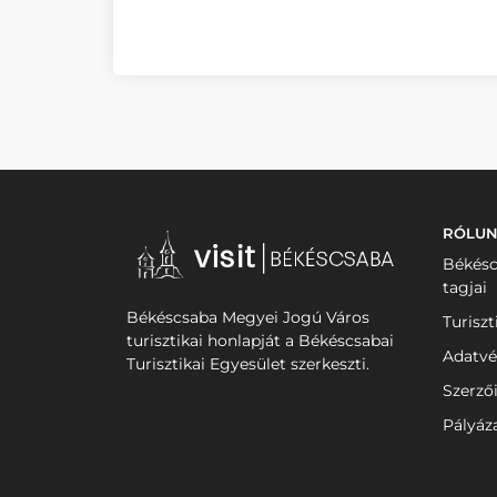
RÓLU
Békésc
tagjai
Békéscsaba Megyei Jogú Város
Turiszt
turisztikai honlapját a Békéscsabai
Adatvé
Turisztikai Egyesület szerkeszti.
Szerző
Pályáz