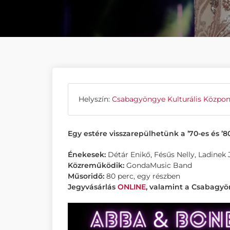
Helyszín:
Csabagyöngye Kulturális Közpon
Egy estére visszarepülhetünk a ’70-es és ’8
Énekesek:
Détár Enikő, Fésűs Nelly, Ladinek 
Közreműködik:
GondaMusic Band
Műsoridő:
80 perc, egy részben
Jegyvásárlás
ONLINE
, valamint a Csabagyö