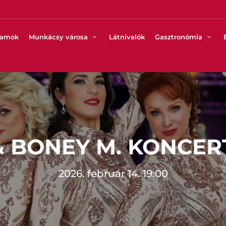
ramok
Munkácsy városa
Látnivalók
Gasztronómia
& BONEY M. KONCE
2026. február 14. 19:00