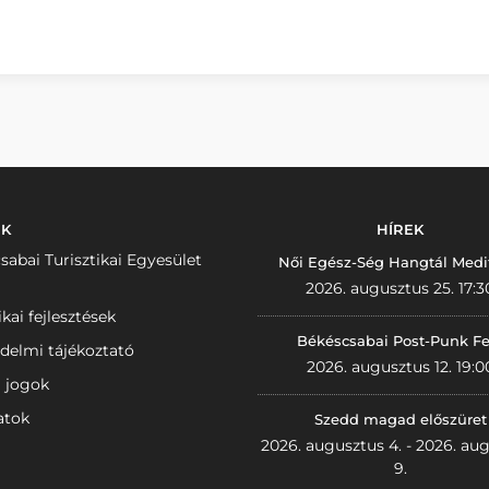
NK
HÍREK
sabai Turisztikai Egyesület
Női Egész-Ség Hangtál Medi
2026. augusztus 25. 17:3
ikai fejlesztések
Békéscsabai Post-Punk Fe
delmi tájékoztató
2026. augusztus 12. 19:0
i jogok
atok
Szedd magad előszüret
2026. augusztus 4. - 2026. au
9.