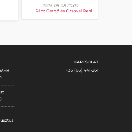
2026-08-08 20:00
Rácz Gergő és Orsovai Reni
KAPCSOLAT
+36 (66) 441-261
táció
0
st
0
gusztus