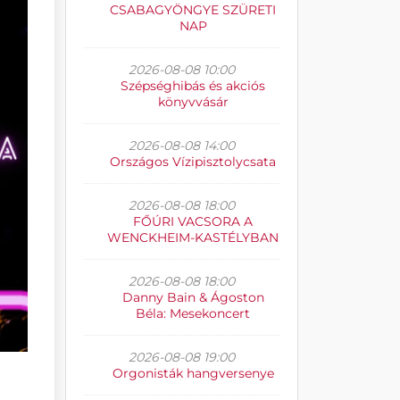
CSABAGYÖNGYE SZÜRETI
NAP
2026-08-08 10:00
Szépséghibás és akciós
könyvvásár
2026-08-08 14:00
Országos Vízipisztolycsata
2026-08-08 18:00
FŐÚRI VACSORA A
WENCKHEIM-KASTÉLYBAN
2026-08-08 18:00
Danny Bain & Ágoston
Béla: Mesekoncert
2026-08-08 19:00
Orgonisták hangversenye