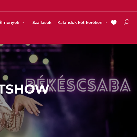
Élmények
Szállások
Kalandok két keréken
RTSHOW