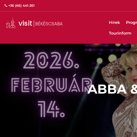
+36 (66) 441-261
Hírek
Prog
Tourinform
ABBA 