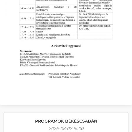
PROGRAMOK BÉKÉSCSABÁN
2026-08-07 16:00