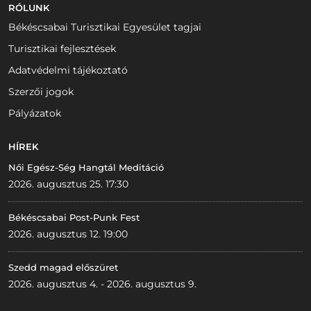
RÓLUNK
Békéscsabai Turisztikai Egyesület tagjai
Turisztikai fejlesztések
Adatvédelmi tájékoztató
Szerzői jogok
Pályázatok
HÍREK
Női Egész-Ség Hangtál Meditáció
2026. augusztus 25. 17:30
Békéscsabai Post-Punk Fest
2026. augusztus 12. 19:00
Szedd magad előszüret
2026. augusztus 4. - 2026. augusztus 9.