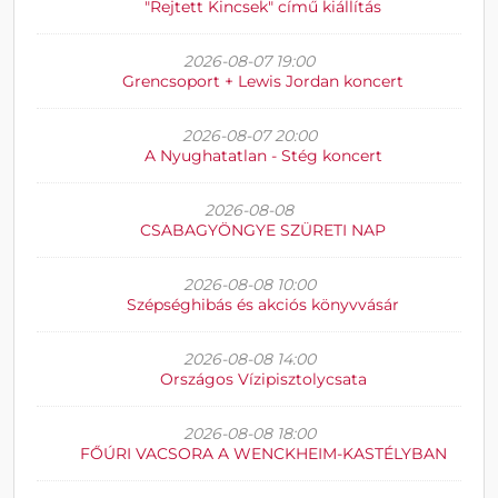
"Rejtett Kincsek" című kiállítás
2026-08-07 19:00
Grencsoport + Lewis Jordan koncert
2026-08-07 20:00
A Nyughatatlan - Stég koncert
2026-08-08
CSABAGYÖNGYE SZÜRETI NAP
2026-08-08 10:00
Szépséghibás és akciós könyvvásár
2026-08-08 14:00
Országos Vízipisztolycsata
2026-08-08 18:00
FŐÚRI VACSORA A WENCKHEIM-KASTÉLYBAN