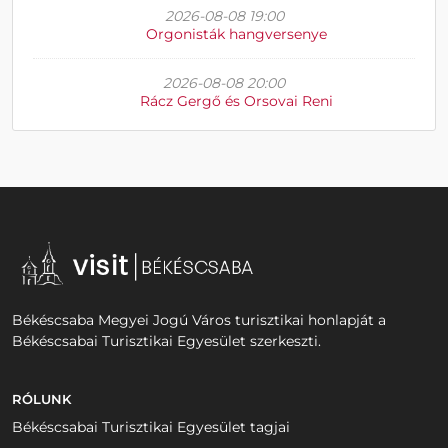
2026-08-08 19:00
Orgonisták hangversenye
2026-08-08 20:00
Rácz Gergő és Orsovai Reni
Békéscsaba Megyei Jogú Város turisztikai honlapját a
Békéscsabai Turisztikai Egyesület szerkeszti.
RÓLUNK
Békéscsabai Turisztikai Egyesület tagjai