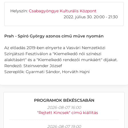
Helyszín:
Csabagyöngye Kulturális Központ
2022. július 30. 20:00 - 21:30
Prah - Spiró György azonos című műve nyomán
Az előadás 2019-ben elnyerte a Vasvári Nemzetközi
Színjátszó Fesztiválon a "Kiemelkedő női színészi
alakításért" és a "Kiemelkedő rendezői munkáért" díjakat.
Rendező: Steinwender József
Szereplők: Gyarmati Sándor, Horváth Hajni
PROGRAMOK BÉKÉSCSABÁN
2026-08-07 16:00
"Rejtett Kincsek" című kiállítás
2026-08-07 19:00