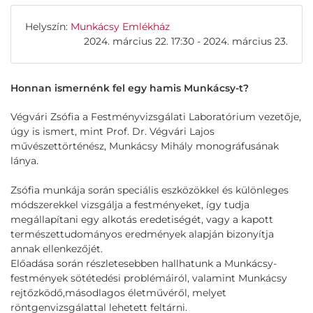
Helyszín:
Munkácsy Emlékház
2024. március 22. 17:30 - 2024. március 23.
Honnan ismernénk fel egy hamis Munkácsy-t?
Végvári Zsófia a Festményvizsgálati Laboratórium vezetője,
úgy is ismert, mint Prof. Dr. Végvári Lajos
művészettörténész, Munkácsy Mihály monográfusának
lánya.
Zsófia munkája során speciális eszközökkel és különleges
módszerekkel vizsgálja a festményeket, így tudja
megállapítani egy alkotás eredetiségét, vagy a kapott
természettudományos eredmények alapján bizonyítja
annak ellenkezőjét.
Előadása során részletesebben hallhatunk a Munkácsy-
festmények sötétedési problémáiról, valamint Munkácsy
rejtőzködő,másodlagos életművéről, melyet
röntgenvizsgálattal lehetett feltárni.