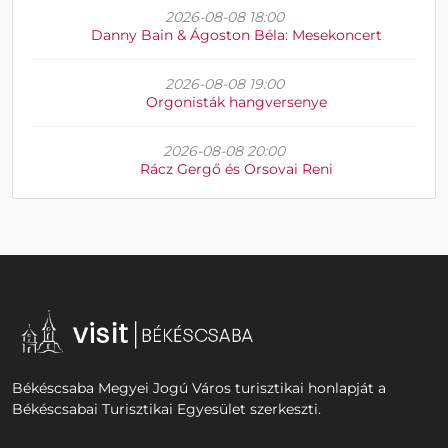
2026-08-08 18:00
Danny Bain & Ágoston Béla: Mesekoncert
2026-08-08 19:00
Orgonisták hangversenye
2026-08-08 20:00
Rácz Gergő és Orsovai Reni
Békéscsaba Megyei Jogú Város turisztikai honlapját a
Békéscsabai Turisztikai Egyesület szerkeszti.