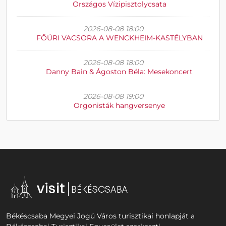
Országos Vízipisztolycsata
2026-08-08 18:00
FŐÚRI VACSORA A WENCKHEIM-KASTÉLYBAN
2026-08-08 18:00
Danny Bain & Ágoston Béla: Mesekoncert
2026-08-08 19:00
Orgonisták hangversenye
Békéscsaba Megyei Jogú Város turisztikai honlapját a