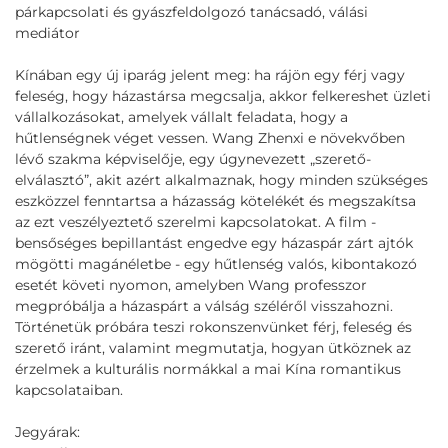
párkapcsolati és gyászfeldolgozó tanácsadó, válási
mediátor
Kínában egy új iparág jelent meg: ha rájön egy férj vagy
feleség, hogy házastársa megcsalja, akkor felkereshet üzleti
vállalkozásokat, amelyek vállalt feladata, hogy a
hűtlenségnek véget vessen. Wang Zhenxi e növekvőben
lévő szakma képviselője, egy úgynevezett „szerető-
elválasztó”, akit azért alkalmaznak, hogy minden szükséges
eszközzel fenntartsa a házasság kötelékét és megszakítsa
az ezt veszélyeztető szerelmi kapcsolatokat. A film -
bensőséges bepillantást engedve egy házaspár zárt ajtók
mögötti magánéletbe - egy hűtlenség valós, kibontakozó
esetét követi nyomon, amelyben Wang professzor
megpróbálja a házaspárt a válság széléről visszahozni.
Történetük próbára teszi rokonszenvünket férj, feleség és
szerető iránt, valamint megmutatja, hogyan ütköznek az
érzelmek a kulturális normákkal a mai Kína romantikus
kapcsolataiban.
Jegyárak: