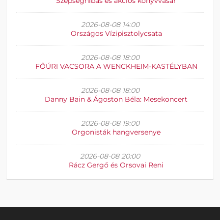
Szépséghibás és akciós könyvvásár
2026-08-08 14:00
Országos Vízipisztolycsata
2026-08-08 18:00
FŐÚRI VACSORA A WENCKHEIM-KASTÉLYBAN
2026-08-08 18:00
Danny Bain & Ágoston Béla: Mesekoncert
2026-08-08 19:00
Orgonisták hangversenye
2026-08-08 20:00
Rácz Gergő és Orsovai Reni