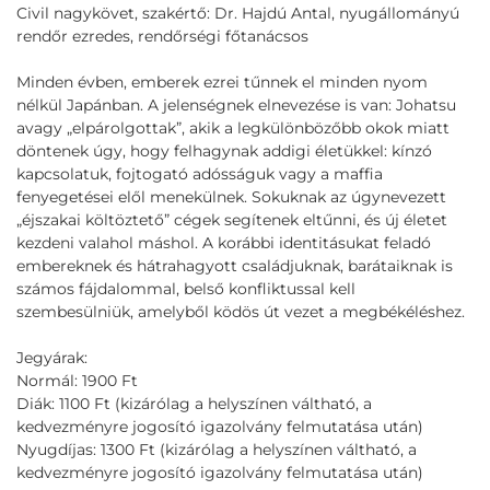
Civil nagykövet, szakértő: Dr. Hajdú Antal, nyugállományú
rendőr ezredes, rendőrségi főtanácsos
Minden évben, emberek ezrei tűnnek el minden nyom
nélkül Japánban. A jelenségnek elnevezése is van: Johatsu
avagy „elpárolgottak”, akik a legkülönbözőbb okok miatt
döntenek úgy, hogy felhagynak addigi életükkel: kínzó
kapcsolatuk, fojtogató adósságuk vagy a maffia
fenyegetései elől menekülnek. Sokuknak az úgynevezett
„éjszakai költöztető” cégek segítenek eltűnni, és új életet
kezdeni valahol máshol. A korábbi identitásukat feladó
embereknek és hátrahagyott családjuknak, barátaiknak is
számos fájdalommal, belső konfliktussal kell
szembesülniük, amelyből ködös út vezet a megbékéléshez.
Jegyárak:
Normál: 1900 Ft
Diák: 1100 Ft (kizárólag a helyszínen váltható, a
kedvezményre jogosító igazolvány felmutatása után)
Nyugdíjas: 1300 Ft (kizárólag a helyszínen váltható, a
kedvezményre jogosító igazolvány felmutatása után)